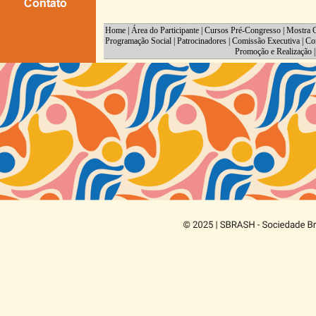
Home
|
Área do Participante
|
Cursos Pré-Congresso
|
Mostra C
Programação Social
|
Patrocinadores
|
Comissão Executiva
|
Co
Promoção e Realização