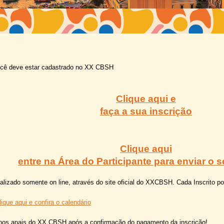
você deve estar cadastrado no XX CBSH
Clique aqui e
faça a sua inscrição
Clique aqui
entre na Área do Participante para enviar o s
lizado somente on line, através do site oficial do XXCBSH. Cada Inscrito po
lique aqui e confira o calendário
nos anais do XX CBSH após a confirmação do pagamento da inscrição!